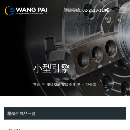
壓鑄專線: 02-2619-1188
Tog
navi
小型引擎
首頁
壓鑄成品/壓鑄模具
小型引擎
壓鑄件成品一覽