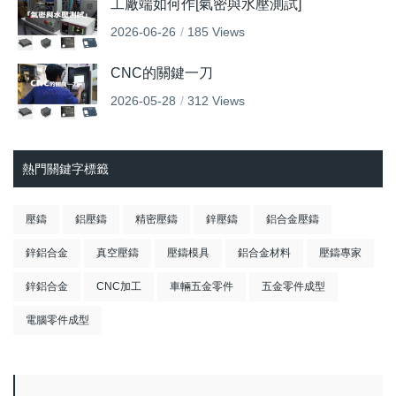
工廠端如何作[氣密與水壓測試]
2026-06-26
185 Views
CNC的關鍵一刀
2026-05-28
312 Views
熱門關鍵字標籤
壓鑄
鋁壓鑄
精密壓鑄
鋅壓鑄
鋁合金壓鑄
鋅鋁合金
真空壓鑄
壓鑄模具
鋁合金材料
壓鑄專家
鋅鋁合金
CNC加工
車輛五金零件
五金零件成型
電腦零件成型