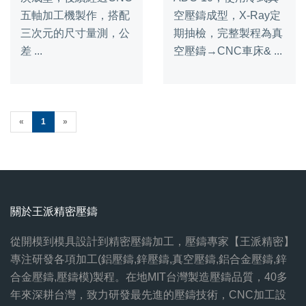
五軸加工機製作，搭配
空壓鑄成型，X-Ray定
三次元的尺寸量測，公
期抽檢，完整製程為真
差 ...
空壓鑄→CNC車床& ...
(current)
«
1
»
關於王派精密壓鑄
從開模到模具設計到精密壓鑄加工，壓鑄專家【王派精密】
專注研發各項加工(鋁壓鑄,鋅壓鑄,真空壓鑄,鋁合金壓鑄,鋅
合金壓鑄,壓鑄模)製程。在地MIT台灣製造壓鑄品質，40多
年來深耕台灣，致力研發最先進的壓鑄技術，CNC加工設