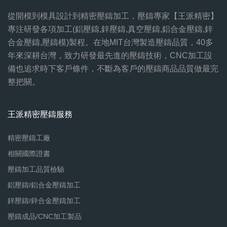
從開模到模具設計到精密壓鑄加工，壓鑄專家【王派精密】
專注研發各項加工(鋁壓鑄,鋅壓鑄,真空壓鑄,鋁合金壓鑄,鋅
合金壓鑄,壓鑄模)製程。在地MIT台灣製造壓鑄品質，40多
年來深耕台灣，致力研發最先進的壓鑄技術，CNC加工設
備也追求時下客戶條件，不斷為客戶的壓鑄商品品質做最完
整把關。
王派精密壓鑄服務
精密壓鑄工廠
相關國際證書
壓鑄加工品質檢驗
鋁壓鑄/鋁合金壓鑄加工
鋅壓鑄/鋅合金壓鑄加工
壓鑄成品/CNC加工製品