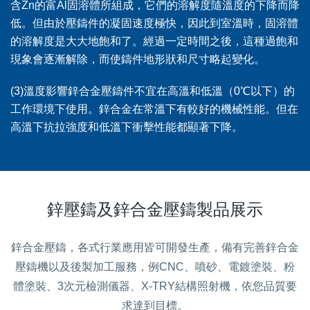
含Zn的富Al固溶體所組成，它們的溶解度隨溫度的下降而降
低。但由於壓鑄件的凝固速度極快，因此到室溫時，固溶體
的溶解度是大大地飽和了。經過一定時間之後，這種過飽和
現象會逐漸解除，而使鑄件地形狀和尺寸略起變化。
(3)溫度影響鋅合金壓鑄件不宜在高溫和低溫（0℃以下）的
工作環境下使用。鋅合金在常溫下有較好的機械性能。但在
高溫下抗拉強度和低溫下衝擊性能都顯著下降。
鋅壓鑄及鋅合金壓鑄製品展示
鋅合金壓鑄，各式行業應用皆可開發生產，備有完善鋅合金
壓鑄機以及後製加工服務，例CNC、噴砂、電鍍塗裝、粉
體塗裝、3次元檢測儀器、X-TRY結構照射機，依您品質要
求達到目標。