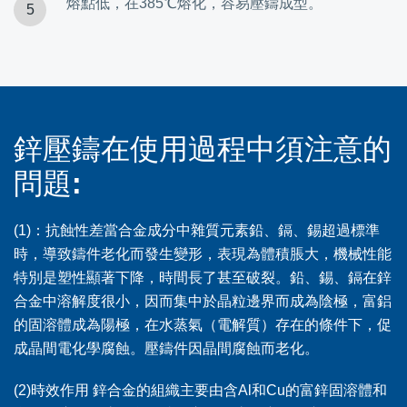
熔點低，在385℃熔化，容易壓鑄成型。
鋅壓鑄在使用過程中須注意的
問題:
(1)：抗蝕性差當合金成分中雜質元素鉛、鎘、錫超過標準
時，導致鑄件老化而發生變形，表現為體積脹大，機械性能
特別是塑性顯著下降，時間長了甚至破裂。鉛、錫、鎘在鋅
合金中溶解度很小，因而集中於晶粒邊界而成為陰極，富鋁
的固溶體成為陽極，在水蒸氣（電解質）存在的條件下，促
成晶間電化學腐蝕。壓鑄件因晶間腐蝕而老化。
(2)時效作用 鋅合金的組織主要由含Al和Cu的富鋅固溶體和