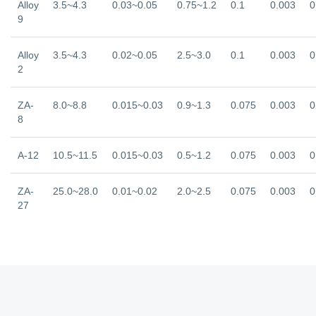
Alloy
3.5~4.3
0.03~0.05
0.75~1.2
0.1
0.003
0
9
Alloy
3.5~4.3
0.02~0.05
2.5~3.0
0.1
0.003
0
2
ZA-
8.0~8.8
0.015~0.03
0.9~1.3
0.075
0.003
0
8
A-12
10.5~11.5
0.015~0.03
0.5~1.2
0.075
0.003
0
ZA-
25.0~28.0
0.01~0.02
2.0~2.5
0.075
0.003
0
27