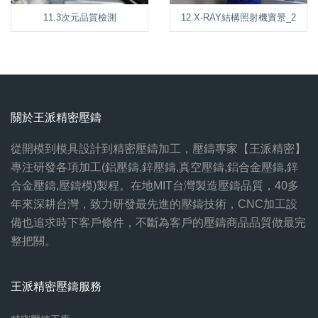
11.3次元品質檢測
12.X-RAY結構照射機實景_2
關於王派精密壓鑄
從開模到模具設計到精密壓鑄加工，壓鑄專家【王派精密】
專注研發各項加工(鋁壓鑄,鋅壓鑄,真空壓鑄,鋁合金壓鑄,鋅
合金壓鑄,壓鑄模)製程。在地MIT台灣製造壓鑄品質，40多
年來深耕台灣，致力研發最先進的壓鑄技術，CNC加工設
備也追求時下客戶條件，不斷為客戶的壓鑄商品品質做最完
整把關。
王派精密壓鑄服務