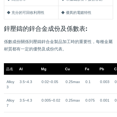
◆ 充分的可回收利用性
◆ 優異的電鍍特性
鋅壓鑄的鋅合金成份及係數表:
係數成份關係到壓鑄鋅合金製品加工時的重要性，每種金屬
材質都有一定的優勢及成份代表。
品名
Al
Mg
Cu
Fe
Pb
C
Alloy
3.5~4.3
0.02~0.05
0.25max
0.1
0.003
0
3
Alloy
3.5~4.3
0.005~0.02
0.25max
0.075
0.001
0
7