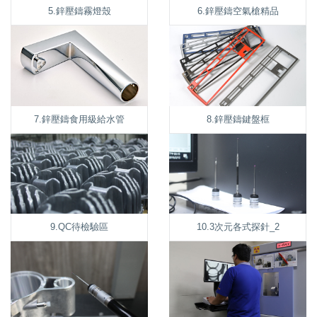
5.鋅壓鑄霧燈殼
6.鋅壓鑄空氣槍精品
7.鋅壓鑄食用級給水管
8.鋅壓鑄鍵盤框
9.QC待檢驗區
10.3次元各式探針_2