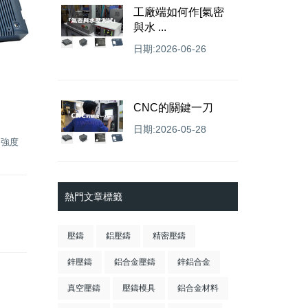
工廠端如何作[氣密
與水 ...
日期:2026-06-26
CNC的關鍵一刀
日期:2026-05-28
，強度
熱門文章標籤
壓鑄
鋁壓鑄
精密壓鑄
鋅壓鑄
鋁合金壓鑄
鋅鋁合金
真空壓鑄
壓鑄模具
鋁合金材料