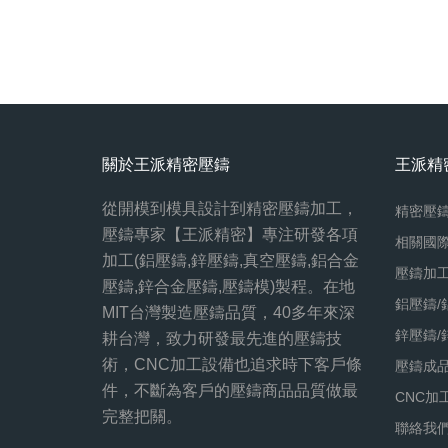
關於王派精密壓鑄
王派精
從開模到模具設計到精密壓鑄加工，
精密壓
壓鑄專家【王派精密】專注研發各項
相關國
加工(鋁壓鑄,鋅壓鑄,真空壓鑄,鋁合金
壓鑄加
壓鑄,鋅合金壓鑄,壓鑄模)製程。在地
鋁壓鑄/
MIT台灣製造壓鑄品質，40多年來深
鋅壓鑄/
耕台灣，致力研發最先進的壓鑄技
術，CNC加工設備也追求時下客戶條
壓鑄成品
件，不斷為客戶的壓鑄商品品質做最
CNC加
完整把關。
聯絡我