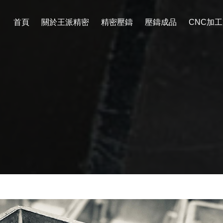
首頁
關於王派精密
精密壓鑄
壓鑄成品
CNC加