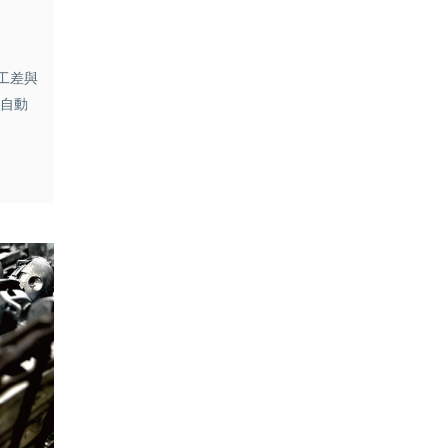
工差與
合自動