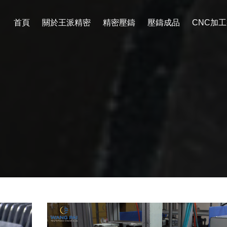
首頁
關於王派精密
精密壓鑄
壓鑄成品
CNC加