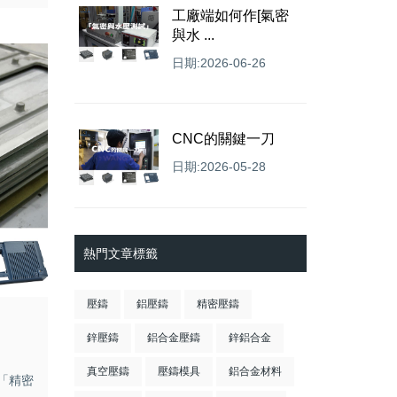
工廠端如何作[氣密
與水 ...
日期:2026-06-26
CNC的關鍵一刀
日期:2026-05-28
熱門文章標籤
壓鑄
鋁壓鑄
精密壓鑄
鋅壓鑄
鋁合金壓鑄
鋅鋁合金
真空壓鑄
壓鑄模具
鋁合金材料
「精密